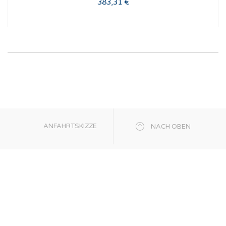
383,31 €
ANFAHRTSKIZZE
NACH OBEN